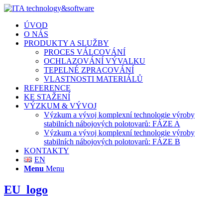
ÚVOD
O NÁS
PRODUKTY A SLUŽBY
PROCES VÁLCOVÁNÍ
OCHLAZOVÁNÍ VÝVALKU
TEPELNÉ ZPRACOVÁNÍ
VLASTNOSTI MATERIÁLŮ
REFERENCE
KE STAŽENÍ
VÝZKUM & VÝVOJ
Výzkum a vývoj komplexní technologie výroby
stabilních nábojových polotovarů: FÁZE A
Výzkum a vývoj komplexní technologie výroby
stabilních nábojových polotovarů: FÁZE B
KONTAKTY
EN
Menu
Menu
EU_logo