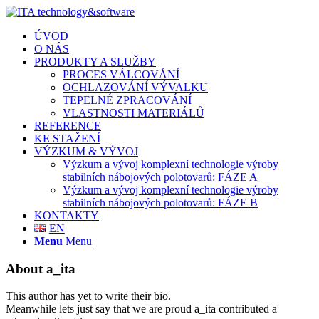
ÚVOD
O NÁS
PRODUKTY A SLUŽBY
PROCES VÁLCOVÁNÍ
OCHLAZOVÁNÍ VÝVALKU
TEPELNÉ ZPRACOVÁNÍ
VLASTNOSTI MATERIÁLŮ
REFERENCE
KE STAŽENÍ
VÝZKUM & VÝVOJ
Výzkum a vývoj komplexní technologie výroby
stabilních nábojových polotovarů: FÁZE A
Výzkum a vývoj komplexní technologie výroby
stabilních nábojových polotovarů: FÁZE B
KONTAKTY
EN
Menu
Menu
About
a_ita
This author has yet to write their bio.
Meanwhile lets just say that we are proud
a_ita
contributed a