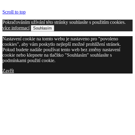
Scroll to top
Pokračováním užívání této stránky souhlasíte s použitím cookies.
více informací
Souhlasím
Nastavení cookie na tomto webu je nastaveno pro "povoleno
cookies", aby vám poskytlo nejlepší možné prohlížení stránek.
Pokud budete nadále používat tento web bez změny nastavení
cookie nebo klepnete na tlačítko "Souhlasím" souhlasíte s
podmínkami použití cookie.
Zavřít