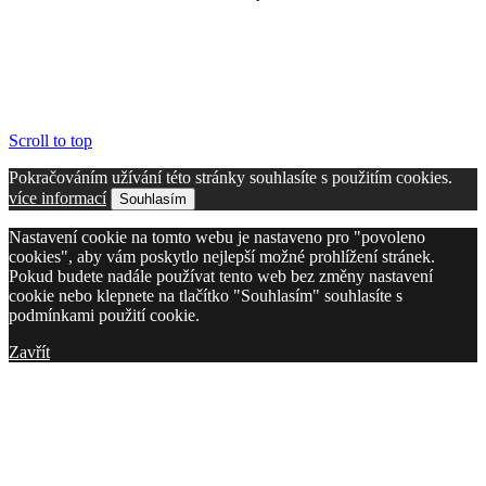
Scroll to top
Pokračováním užívání této stránky souhlasíte s použitím cookies.
více informací
Souhlasím
Nastavení cookie na tomto webu je nastaveno pro "povoleno
cookies", aby vám poskytlo nejlepší možné prohlížení stránek.
Pokud budete nadále používat tento web bez změny nastavení
cookie nebo klepnete na tlačítko "Souhlasím" souhlasíte s
podmínkami použití cookie.
Zavřít