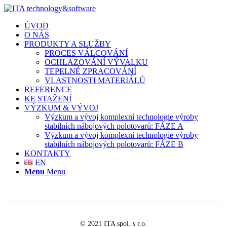
ÚVOD
O NÁS
PRODUKTY A SLUŽBY
PROCES VÁLCOVÁNÍ
OCHLAZOVÁNÍ VÝVALKU
TEPELNÉ ZPRACOVÁNÍ
VLASTNOSTI MATERIÁLŮ
REFERENCE
KE STAŽENÍ
VÝZKUM & VÝVOJ
Výzkum a vývoj komplexní technologie výroby
stabilních nábojových polotovarů: FÁZE A
Výzkum a vývoj komplexní technologie výroby
stabilních nábojových polotovarů: FÁZE B
KONTAKTY
EN
Menu
Menu
© 2021 ITA spol. s r.o.