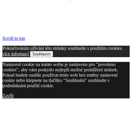
Scroll to top
Pokračováním užívání této stránky souhlasíte s použitím cookies.
více informací
Souhlasím
Nastavení cookie na tomto webu je nastaveno pro "povoleno
cookies", aby vám poskytlo nejlepší možné prohlížení stránek.
Pokud budete nadále používat tento web bez změny nastavení
cookie nebo klepnete na tlačítko "Souhlasím" souhlasíte s
podmínkami použití cookie.
Zavřít