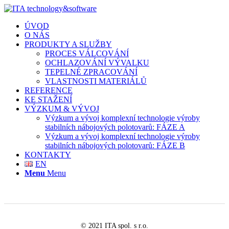
ÚVOD
O NÁS
PRODUKTY A SLUŽBY
PROCES VÁLCOVÁNÍ
OCHLAZOVÁNÍ VÝVALKU
TEPELNÉ ZPRACOVÁNÍ
VLASTNOSTI MATERIÁLŮ
REFERENCE
KE STAŽENÍ
VÝZKUM & VÝVOJ
Výzkum a vývoj komplexní technologie výroby
stabilních nábojových polotovarů: FÁZE A
Výzkum a vývoj komplexní technologie výroby
stabilních nábojových polotovarů: FÁZE B
KONTAKTY
EN
Menu
Menu
© 2021 ITA spol. s r.o.