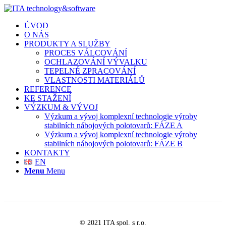
ÚVOD
O NÁS
PRODUKTY A SLUŽBY
PROCES VÁLCOVÁNÍ
OCHLAZOVÁNÍ VÝVALKU
TEPELNÉ ZPRACOVÁNÍ
VLASTNOSTI MATERIÁLŮ
REFERENCE
KE STAŽENÍ
VÝZKUM & VÝVOJ
Výzkum a vývoj komplexní technologie výroby
stabilních nábojových polotovarů: FÁZE A
Výzkum a vývoj komplexní technologie výroby
stabilních nábojových polotovarů: FÁZE B
KONTAKTY
EN
Menu
Menu
© 2021 ITA spol. s r.o.