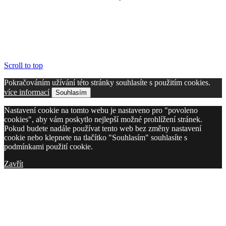
Scroll to top
Pokračováním užívání této stránky souhlasíte s použitím cookies.
více informací
Souhlasím
Nastavení cookie na tomto webu je nastaveno pro "povoleno
cookies", aby vám poskytlo nejlepší možné prohlížení stránek.
Pokud budete nadále používat tento web bez změny nastavení
cookie nebo klepnete na tlačítko "Souhlasím" souhlasíte s
podmínkami použití cookie.
Zavřít