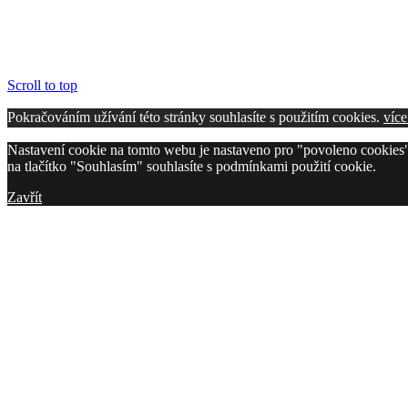
Scroll to top
Pokračováním užívání této stránky souhlasíte s použitím cookies.
více
Nastavení cookie na tomto webu je nastaveno pro "povoleno cookies"
na tlačítko "Souhlasím" souhlasíte s podmínkami použití cookie.
Zavřít