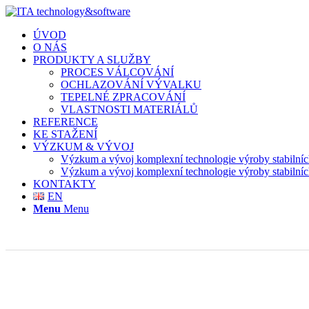
ÚVOD
O NÁS
PRODUKTY A SLUŽBY
PROCES VÁLCOVÁNÍ
OCHLAZOVÁNÍ VÝVALKU
TEPELNÉ ZPRACOVÁNÍ
VLASTNOSTI MATERIÁLŮ
REFERENCE
KE STAŽENÍ
VÝZKUM & VÝVOJ
Výzkum a vývoj komplexní technologie výroby stabilní
Výzkum a vývoj komplexní technologie výroby stabilní
KONTAKTY
EN
Menu
Menu