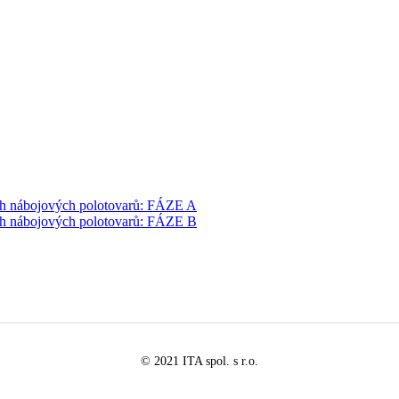
ch nábojových polotovarů: FÁZE A
ch nábojových polotovarů: FÁZE B
© 2021 ITA spol. s r.o.