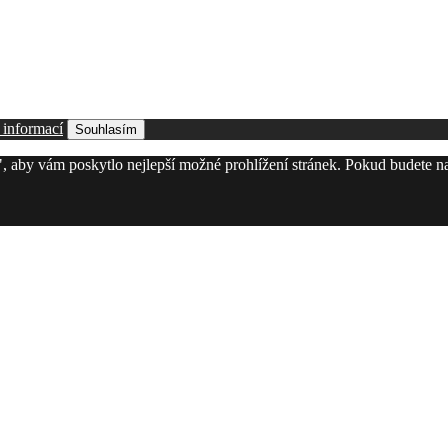
 informací
Souhlasím
, aby vám poskytlo nejlepší možné prohlížení stránek. Pokud budete n