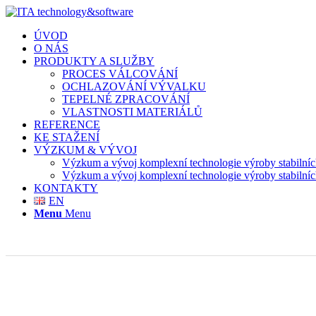
ÚVOD
O NÁS
PRODUKTY A SLUŽBY
PROCES VÁLCOVÁNÍ
OCHLAZOVÁNÍ VÝVALKU
TEPELNÉ ZPRACOVÁNÍ
VLASTNOSTI MATERIÁLŮ
REFERENCE
KE STAŽENÍ
VÝZKUM & VÝVOJ
Výzkum a vývoj komplexní technologie výroby stabilní
Výzkum a vývoj komplexní technologie výroby stabilní
KONTAKTY
EN
Menu
Menu