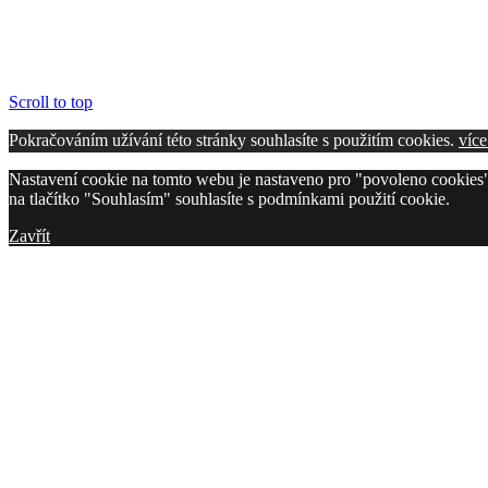
Scroll to top
Pokračováním užívání této stránky souhlasíte s použitím cookies.
více
Nastavení cookie na tomto webu je nastaveno pro "povoleno cookies"
na tlačítko "Souhlasím" souhlasíte s podmínkami použití cookie.
Zavřít