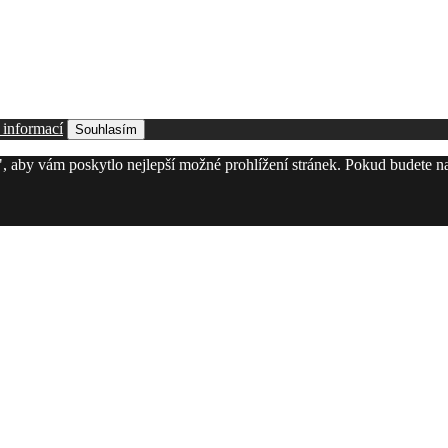
 informací
Souhlasím
, aby vám poskytlo nejlepší možné prohlížení stránek. Pokud budete n