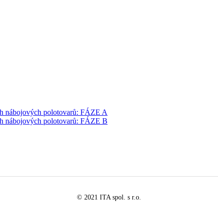
ch nábojových polotovarů: FÁZE A
ch nábojových polotovarů: FÁZE B
© 2021 ITA spol. s r.o.