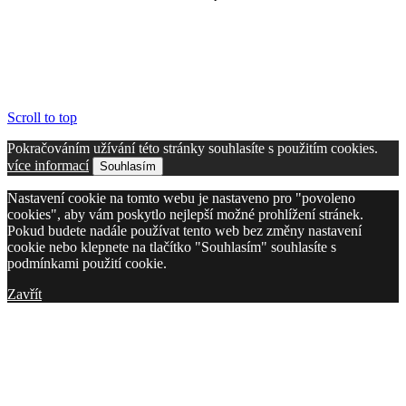
Scroll to top
Pokračováním užívání této stránky souhlasíte s použitím cookies.
více informací
Souhlasím
Nastavení cookie na tomto webu je nastaveno pro "povoleno
cookies", aby vám poskytlo nejlepší možné prohlížení stránek.
Pokud budete nadále používat tento web bez změny nastavení
cookie nebo klepnete na tlačítko "Souhlasím" souhlasíte s
podmínkami použití cookie.
Zavřít