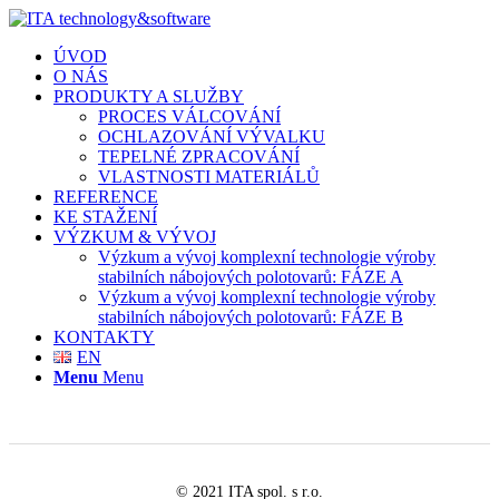
ÚVOD
O NÁS
PRODUKTY A SLUŽBY
PROCES VÁLCOVÁNÍ
OCHLAZOVÁNÍ VÝVALKU
TEPELNÉ ZPRACOVÁNÍ
VLASTNOSTI MATERIÁLŮ
REFERENCE
KE STAŽENÍ
VÝZKUM & VÝVOJ
Výzkum a vývoj komplexní technologie výroby
stabilních nábojových polotovarů: FÁZE A
Výzkum a vývoj komplexní technologie výroby
stabilních nábojových polotovarů: FÁZE B
KONTAKTY
EN
Menu
Menu
© 2021 ITA spol. s r.o.