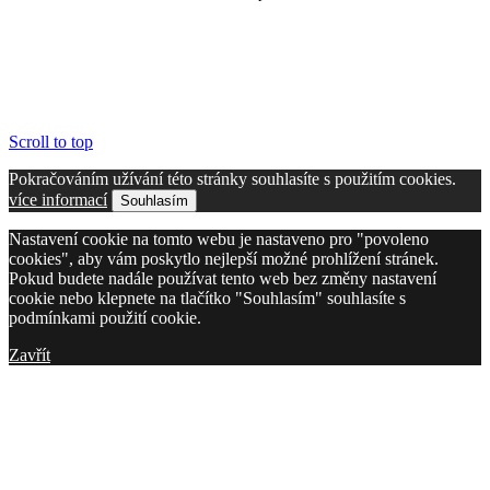
Scroll to top
Pokračováním užívání této stránky souhlasíte s použitím cookies.
více informací
Souhlasím
Nastavení cookie na tomto webu je nastaveno pro "povoleno
cookies", aby vám poskytlo nejlepší možné prohlížení stránek.
Pokud budete nadále používat tento web bez změny nastavení
cookie nebo klepnete na tlačítko "Souhlasím" souhlasíte s
podmínkami použití cookie.
Zavřít