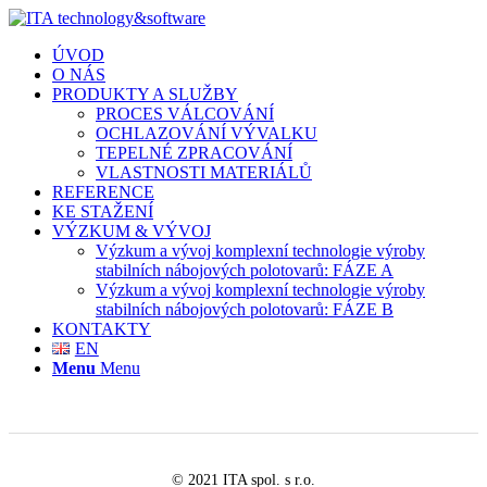
ÚVOD
O NÁS
PRODUKTY A SLUŽBY
PROCES VÁLCOVÁNÍ
OCHLAZOVÁNÍ VÝVALKU
TEPELNÉ ZPRACOVÁNÍ
VLASTNOSTI MATERIÁLŮ
REFERENCE
KE STAŽENÍ
VÝZKUM & VÝVOJ
Výzkum a vývoj komplexní technologie výroby
stabilních nábojových polotovarů: FÁZE A
Výzkum a vývoj komplexní technologie výroby
stabilních nábojových polotovarů: FÁZE B
KONTAKTY
EN
Menu
Menu
© 2021 ITA spol. s r.o.