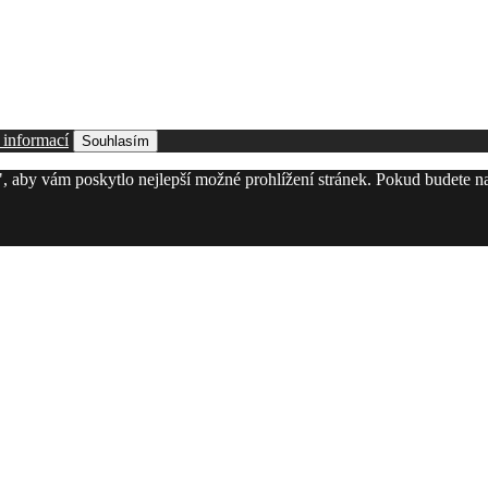
 informací
Souhlasím
, aby vám poskytlo nejlepší možné prohlížení stránek. Pokud budete n