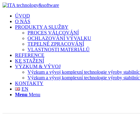
ÚVOD
O NÁS
PRODUKTY A SLUŽBY
PROCES VÁLCOVÁNÍ
OCHLAZOVÁNÍ VÝVALKU
TEPELNÉ ZPRACOVÁNÍ
VLASTNOSTI MATERIÁLŮ
REFERENCE
KE STAŽENÍ
VÝZKUM & VÝVOJ
Výzkum a vývoj komplexní technologie výroby stabilní
Výzkum a vývoj komplexní technologie výroby stabilní
KONTAKTY
EN
Menu
Menu