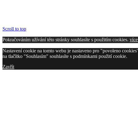
Scroll to top
Pokračováním užívání této stránky souhlasíte s použitím cookies.
více
Nastavení cookie na tomto webu je nastaveno pro "povoleno cookies"
na tlačítko "Souhlasím" souhlasíte s podmínkami použití cookie.
Zavřít