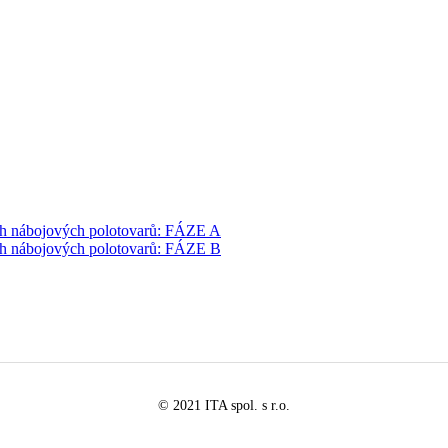
ch nábojových polotovarů: FÁZE A
ch nábojových polotovarů: FÁZE B
© 2021 ITA spol. s r.o.