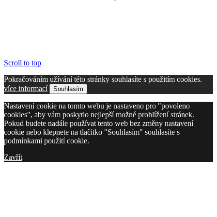
Scroll to top
Pokračováním užívání této stránky souhlasíte s použitím cookies.
více informací
Souhlasím
Nastavení cookie na tomto webu je nastaveno pro "povoleno
cookies", aby vám poskytlo nejlepší možné prohlížení stránek.
Pokud budete nadále používat tento web bez změny nastavení
cookie nebo klepnete na tlačítko "Souhlasím" souhlasíte s
podmínkami použití cookie.
Zavřít