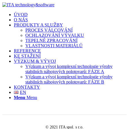
ÚVOD
O NÁS
PRODUKTY A SLUŽBY
PROCES VÁLCOVÁNÍ
OCHLAZOVÁNÍ VÝVALKU
TEPELNÉ ZPRACOVÁNÍ
VLASTNOSTI MATERIÁLŮ
REFERENCE
KE STAŽENÍ
VÝZKUM & VÝVOJ
Výzkum a vývoj komplexní technologie výroby
stabilních nábojových polotovarů: FÁZE A
Výzkum a vývoj komplexní technologie výroby
stabilních nábojových polotovarů: FÁZE B
KONTAKTY
EN
Menu
Menu
© 2021 ITA spol. s r.o.